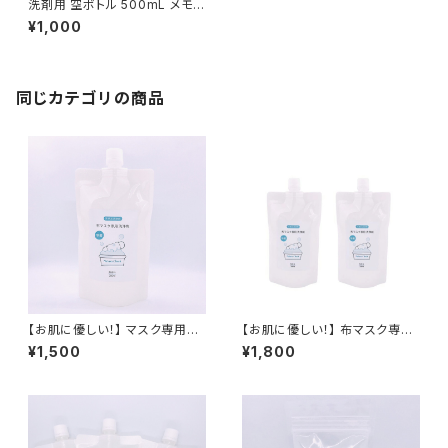
洗剤用 空ボトル 500mL メモリ
つき 計りつき 0.5L 液体せっけ
¥1,000
ん エシカル消費 洗濯用せっけ
ん 洗濯用洗剤 石鹸 せっけん 液
体 学生 学生企画 Healtic ヒー
ルチック 500ミリ 送料無料
同じカテゴリの商品
【お肌に優しい！】 マスク専用洗
【お肌に優しい！】 布マスク専用
剤 詰替用 280ml 布マスク専用
洗浄セット マスク専用洗剤 280
¥1,500
¥1,800
洗剤 布マスク専用洗浄剤 酸素
ml×2(詰替用) 布マスク専用洗
系漂白剤 マスク専用洗剤 無香
剤 布マスク専用洗浄剤 酸素系
料 除菌 消臭 抗菌 送料無料 無
漂白剤 マスク専用洗剤 無香料
香料 防腐剤無添加 合成界面活
除菌 消臭 抗菌 送料無料 無香
性剤不使用 敏感肌 赤ちゃん 布
料 防腐剤無添加 合成界面活性
マスク専用洗浄剤
剤不使用 敏感肌 赤ちゃん