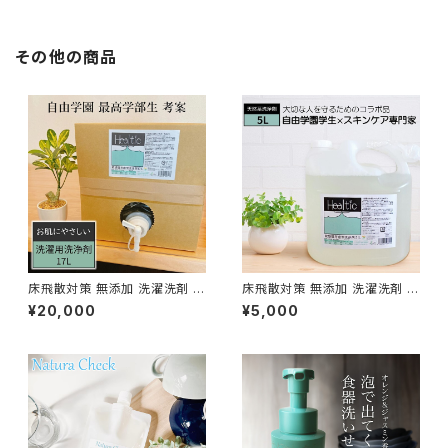
料 除菌 消臭 抗菌 送料無料 無
スク専用洗浄剤 酸素系漂白剤
香料 防腐剤無添加 合成界面活
マスク専用洗剤 無香料 除菌 消
性剤不使用 敏感肌 赤ちゃん
臭 抗菌 送料無料 無香料 防腐
その他の商品
剤無添加 合成界面活性剤不使
用 敏感肌 赤ちゃん
床飛散対策 無添加 洗濯洗剤 1
床飛散対策 無添加 洗濯洗剤 大
7L 無香料 肌荒れ対策 せっけ
容量 5L 無香料 洗濯用洗剤 石
¥20,000
¥5,000
ん成分のみ 洗濯用洗剤 アルキ
鹸 石けん 肌荒れ ヒールチック
ルエーテル硫酸エステルナトリ
合成界面活性剤不使用 無香料
ウム不使用 新生児 ドラム式 自
天然成分 自然派 新生児 肌着洗
由学園 最高学部 Healtic 学生
い 自由学園
コラボ