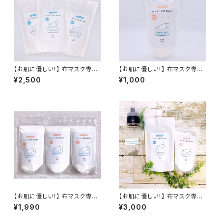
【お肌に優しい！】 布マスク専用
【お肌に優しい！】 布マスク専用
洗浄セット マスク専用洗剤 280
漂白剤 200ml マスク用 漂白剤
¥2,500
¥1,000
ml×3(詰替用) 布マスク専用洗
布マスク専用洗浄剤 酸素系漂
剤 布マスク専用洗浄剤 酸素系
白剤 マスク専用洗剤 無香料 除
漂白剤 マスク専用洗剤 無香料
菌 消臭 抗菌 送料無料 無香料
除菌 消臭 抗菌 送料無料 無香
防腐剤無添加 合成界面活性剤
料 防腐剤無添加 合成界面活性
不使用 敏感肌 赤ちゃん
剤不使用 敏感肌 赤ちゃん
【お肌に優しい！】 布マスク専用
【お肌に優しい！】 布マスク専用
漂白剤 200ml×3 マスク用 漂
洗浄セット マスク専用洗剤 280
¥1,990
¥3,000
白剤 布マスク専用洗浄剤 酸素
ml+マスク専用漂白剤+ボトル
系漂白剤 マスク専用洗剤 無香
セット | 布マスク専用洗剤 布マ