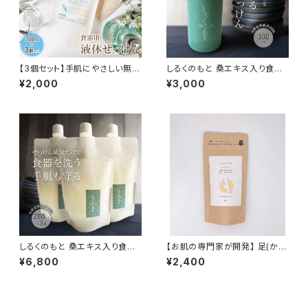
【3個セット】手肌にやさしい無添
しるくのもと 桑エキス入り食器
加 食器用洗剤 280ml 詰替
洗いせっけん 300mL｜ふわふ
¥2,000
¥3,000
用 石鹸成分100% 哺乳瓶洗
わ 泡タイプ 食器用せっけん 食
浄 赤ちゃん 敏感肌 手荒れにお
器用洗剤 石けん成分のみ 天然
悩みの方へ
由来 マグワ葉エキス 配合 弱ア
ルカリ 手肌にやさしい 国産 京
都 綾部 生まれ エコ キッチン
しるくのもと 桑エキス入り食器
【お肌の専門家が開発】 足(かか
洗いせっけん 280mL 詰替用 3
と)用スクラブ 200g メンズ レ
¥6,800
¥2,400
個セット｜ふわふわ 泡タイプ 食
ディース スクラブ剤 かかと 角
器用せっけん 食器用洗剤 石け
質 ひび割れ アカスリ 防腐剤無
ん成分のみ 天然由来 マグワ葉
添加 フットスクラブ 無添加 無香
エキス 配合 弱アルカリ 手肌に
料 パウダー 天然由来 自然由来