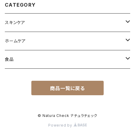
やさしい 国産 京都 綾部 生まれ
敏感肌 重曹 防腐剤無添加 タル
CATEGORY
エコ キッチン
ク不使用 足のにおい フットケア
スキンケア
ヘアケア
ホームケア
フェイシャルケア
食器用洗剤
食品
ハンド・ボディケア
洗濯用洗剤
オリーブオイル
商品一覧に戻る
実
掃除用洗剤
食品全般
葉のエキス
© Natura Check ナチュラチェック
Powered by
オイル