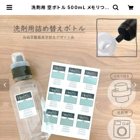
洗剤用 空ボトル 500mL メモリつき
計りつき 0.5L 液体せっけん エシカル
消費 洗濯用せっけん 洗濯用洗剤 石鹸
せっけん 液体 学生 学生企画 Healti
c ヒールチック 500ミリ 送料無料 |
Natura Check ナチュラチェック