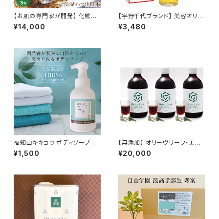
【お肌の専門家が開発】 化粧水
【宇野千代ブランド】 美容オリー
145ml×3 潤い 男性用 女性用
ブオイル 80ml 濃厚タイプ 保湿
¥14,000
¥3,480
子供用 メンズ レディース 乾燥
美容液 美容オイル 宇野千代 オ
肌 敏感肌 高保湿 保湿 アルコ
リーブオイル 無添加 無香料 無
ールフリー エタノールフリー パ
着色 防腐剤 敏感肌 乾燥肌 ニ
ラベンフリー アトピー 合成防腐
キビ 毛穴ケア 高保湿 顔 全身
剤無添加 低刺激 黒ずみ 毛穴 く
すみ ニキビ セラミド 背中 全身
送料無料
福知山キキョウ ボディソープ ボ
【無添加】 オリーヴリーフ・エキ
トル 300mL 1本 泡 石けん さっ
ストラクト 500ml×3 (約100日
¥1,500
¥20,000
ぱり 福知山 敏感肌 除菌 弱アル
分) 腸活 保存料不使用 着色料
カリ 天然 日本製 送料無料 肌
不使用 香料無添加 ポリフェノー
に優しい 子育て ベビー 保湿 子
ル 天然ポリフェノール オリーブ
供 肌荒れ ノンアルコール ばい
オリーブエキス オリーブリーフ
菌 キキョウ 桔梗 オシャレ 携帯
エキス オリーブ茶 オリーブエキ
泡ハンドソープ 赤ちゃん 自然派
ス 送料無料 合成成分不使用 天
然由来 無添加