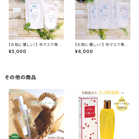
【お肌に優しい！】 布マスク専用
【お肌に優しい！】 布マスク専用
洗浄セット マスク専用洗剤 280
洗浄セット マスク専用洗剤 300
¥3,000
¥4,000
ml+マスク専用漂白剤+ボトル
ml×3+マスク専用漂白剤+ボト
セット | 布マスク専用洗剤 布マ
ルセット | 布マスク専用洗剤 布
スク専用洗浄剤 酸素系漂白剤
マスク専用洗浄剤 酸素系漂白
マスク専用洗剤 無香料 除菌 消
剤 マスク専用洗剤 無香料 除菌
臭 抗菌 送料無料 無香料 防腐
消臭 抗菌 送料無料 無香料 防
その他の商品
剤無添加 合成界面活性剤不使
腐剤無添加 合成界面活性剤不
用 敏感肌 赤ちゃん
使用 敏感肌 赤ちゃん