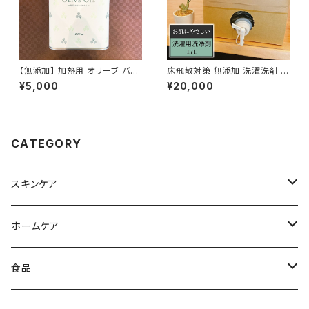
【無添加】 加熱用 オリーブ バー
床飛散対策 無添加 洗濯洗剤 1
ジンオイル 1000ml | オリーブ
7L 無香料 肌荒れ対策 せっけ
¥5,000
¥20,000
オイル 完全無添加 ポリフェノー
ん成分のみ 洗濯用洗剤 アルキ
ル 天然由来 スペイン産
ルエーテル硫酸エステルナトリ
ウム不使用 新生児 ドラム式 自
由学園 最高学部 Healtic 学生
コラボ
CATEGORY
スキンケア
ヘアケア
ホームケア
フェイシャルケア
食器用洗剤
食品