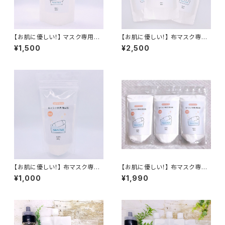
【お肌に優しい！】 マスク専用洗
【お肌に優しい！】 布マスク専用
剤 詰替用 280ml 布マスク専用
洗浄セット マスク専用洗剤 280
¥1,500
¥2,500
洗剤 布マスク専用洗浄剤 酸素
ml×3(詰替用) 布マスク専用洗
系漂白剤 マスク専用洗剤 無香
剤 布マスク専用洗浄剤 酸素系
料 除菌 消臭 抗菌 送料無料 無
漂白剤 マスク専用洗剤 無香料
香料 防腐剤無添加 合成界面活
除菌 消臭 抗菌 送料無料 無香
性剤不使用 敏感肌 赤ちゃん 布
料 防腐剤無添加 合成界面活性
マスク専用洗浄剤
剤不使用 敏感肌 赤ちゃん
【お肌に優しい！】 布マスク専用
【お肌に優しい！】 布マスク専用
漂白剤 200ml マスク用 漂白剤
漂白剤 200ml×3 マスク用 漂
¥1,000
¥1,990
布マスク専用洗浄剤 酸素系漂
白剤 布マスク専用洗浄剤 酸素
白剤 マスク専用洗剤 無香料 除
系漂白剤 マスク専用洗剤 無香
菌 消臭 抗菌 送料無料 無香料
料 除菌 消臭 抗菌 送料無料 無
防腐剤無添加 合成界面活性剤
香料 防腐剤無添加 合成界面活
不使用 敏感肌 赤ちゃん
性剤不使用 敏感肌 赤ちゃん