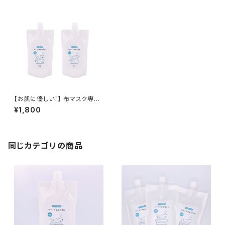
【お肌に優しい！】 布マスク専用
洗浄セット マスク専用洗剤 280
¥1,800
ml×2(詰替用) 布マスク専用洗
剤 布マスク専用洗浄剤 酸素系
漂白剤 マスク専用洗剤 無香料
除菌 消臭 抗菌 送料無料 無香
料 防腐剤無添加 合成界面活性
同じカテゴリの商品
剤不使用 敏感肌 赤ちゃん