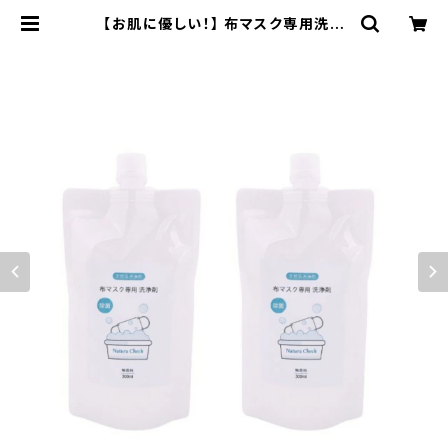
【お肌に優しい！】 布マスク専用洗浄
セット マスク専用洗剤 280ml×2(詰
替用) 布マスク専用洗剤 布マスク専
用洗浄剤 酸素系漂白剤 マスク専用洗
剤 無香料 除菌 消臭 抗菌 送料無料
無香料 防腐剤無添加 合成界面活性
剤不使用 敏感肌 赤ちゃん | Natura
Check ナチュラチェック