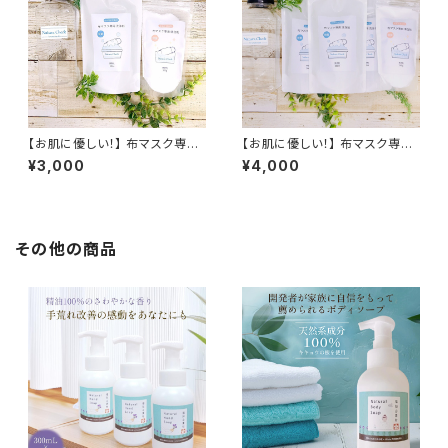
【お肌に優しい！】 布マスク専用
【お肌に優しい！】 布マスク専用
洗浄セット マスク専用洗剤 280
洗浄セット マスク専用洗剤 300
¥3,000
¥4,000
ml+マスク専用漂白剤+ボトル
ml×3+マスク専用漂白剤+ボト
セット | 布マスク専用洗剤 布マ
ルセット | 布マスク専用洗剤 布
スク専用洗浄剤 酸素系漂白剤
マスク専用洗浄剤 酸素系漂白
マスク専用洗剤 無香料 除菌 消
剤 マスク専用洗剤 無香料 除菌
臭 抗菌 送料無料 無香料 防腐
消臭 抗菌 送料無料 無香料 防
その他の商品
剤無添加 合成界面活性剤不使
腐剤無添加 合成界面活性剤不
用 敏感肌 赤ちゃん
使用 敏感肌 赤ちゃん