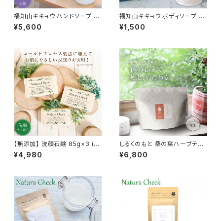
福知山キキョウ ハンドソープ ボ
福知山キキョウ ボディソープ ボ
トル 300mL 3本 泡 石けん さ
トル 300mL 1本 泡 石けん さっ
¥5,600
¥1,500
っぱり 敏感肌 除菌 弱アルカリ
ぱり 福知山 敏感肌 除菌 弱アル
天然 日本製 送料無料 手に優し
カリ 天然 日本製 送料無料 肌
い ベビー 保湿 子供 ノンアルコ
に優しい 子育て ベビー 保湿 子
ール ばい菌 キキョウ 桔梗 携帯
供 肌荒れ ノンアルコール ばい
泡ハンドソープ 赤ちゃん 自然派
菌 キキョウ 桔梗 オシャレ 携帯
泡ハンドソープ 赤ちゃん 自然派
【無添加】 洗顔石鹸 85g×3 (約
しるくのもと 桑の葉ハーブティ
6ヶ月分) 新生児 天然由来 無添
ー 70g 3個セット｜ルイボス ハ
¥4,980
¥6,800
加 泡立ち 泡洗顔 石鹸 洗顔 毛
イビスカス なつめ クコの実 しょ
穴 洗顔 洗顔フォーム 洗顔料 ク
うが 桑の葉 ブレンドティー ノン
レンジング パック 敏感肌 オイリ
カフェイン 美容 健康 自然派 国
ー肌 アトピー スキンケア 肌荒
産 京都 綾部 リラックス ティー
れ ニキビ 黒ずみ 角栓 弱アルカ
タイム ギフト
リ性 コールドプロセス 低温釜焚
無香料