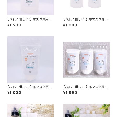
【お肌に優しい！】 マスク専用洗
【お肌に優しい！】 布マスク専用
剤 詰替用 280ml 布マスク専用
洗浄セット マスク専用洗剤 280
¥1,500
¥1,800
洗剤 布マスク専用洗浄剤 酸素
ml×2(詰替用) 布マスク専用洗
系漂白剤 マスク専用洗剤 無香
剤 布マスク専用洗浄剤 酸素系
料 除菌 消臭 抗菌 送料無料 無
漂白剤 マスク専用洗剤 無香料
香料 防腐剤無添加 合成界面活
除菌 消臭 抗菌 送料無料 無香
性剤不使用 敏感肌 赤ちゃん 布
料 防腐剤無添加 合成界面活性
マスク専用洗浄剤
剤不使用 敏感肌 赤ちゃん
【お肌に優しい！】 布マスク専用
【お肌に優しい！】 布マスク専用
漂白剤 200ml マスク用 漂白剤
漂白剤 200ml×3 マスク用 漂
¥1,000
¥1,990
布マスク専用洗浄剤 酸素系漂
白剤 布マスク専用洗浄剤 酸素
白剤 マスク専用洗剤 無香料 除
系漂白剤 マスク専用洗剤 無香
菌 消臭 抗菌 送料無料 無香料
料 除菌 消臭 抗菌 送料無料 無
防腐剤無添加 合成界面活性剤
香料 防腐剤無添加 合成界面活
不使用 敏感肌 赤ちゃん
性剤不使用 敏感肌 赤ちゃん