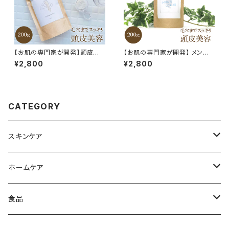
【お肌の専門家が開発】頭皮用
【お肌の専門家が開発】 メンズ
スクラブ 200g | ヘッドスパ ス
頭皮用スクラブ 200g メンズ ス
¥2,800
¥2,800
カルプケア ヘッドスクラブ スク
クラブ剤 頭皮 アカスリ 無着色
ラブ剤 頭皮 無着色 防腐剤無添
防腐剤無添加 ボディスクラブ 無
加 無添加 無香料 パウダー 天
添加 無香料 パウダー 送料無料
然由来 自然由来 敏感肌 重曹
天然由来 自然由来 敏感肌 乾燥
防腐剤無添加 フケ かゆみ 天然
肌 重曹 防腐剤無添加 体臭 フ
CATEGORY
系 かゆみ対策 フケ対策 毛穴
ケ スカルプケア ヘッドスクラブ
赤み ニキビ 毛穴
スキンケア
ヘアケア
ホームケア
フェイシャルケア
食器用洗剤
食品