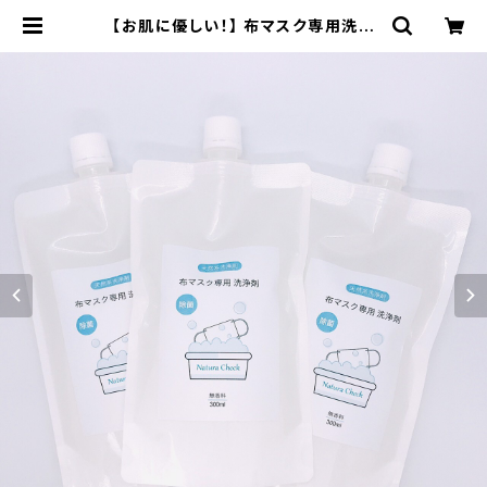
【お肌に優しい！】 布マスク専用洗浄
セット マスク専用洗剤 280ml×3(詰
替用) 布マスク専用洗剤 布マスク専
用洗浄剤 酸素系漂白剤 マスク専用洗
剤 無香料 除菌 消臭 抗菌 送料無料
無香料 防腐剤無添加 合成界面活性
剤不使用 敏感肌 赤ちゃん | Natura
Check ナチュラチェック