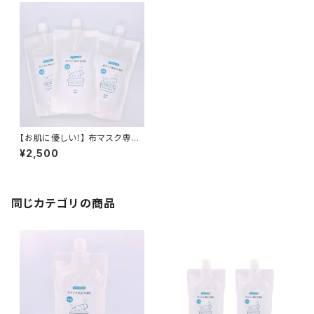
【お肌に優しい！】 布マスク専用
洗浄セット マスク専用洗剤 280
¥2,500
ml×3(詰替用) 布マスク専用洗
剤 布マスク専用洗浄剤 酸素系
漂白剤 マスク専用洗剤 無香料
除菌 消臭 抗菌 送料無料 無香
料 防腐剤無添加 合成界面活性
同じカテゴリの商品
剤不使用 敏感肌 赤ちゃん