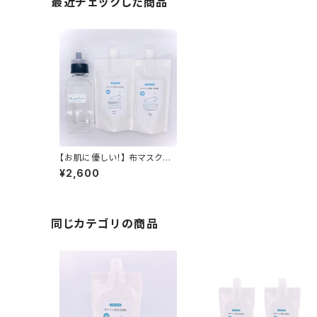
最近チェックした商品
【お肌に優しい！】 布マスク専
用洗剤 ボトルセット 280ml×
¥2,600
2(詰替用) 布マスク専用洗剤
布マスク専用洗浄剤 マスクウ
ォッシュ マスク専用洗剤 無香
料 除菌 消臭 抗菌 防カビ 送
料無料 無香料 防腐剤無添加
同じカテゴリの商品
合成界面活性剤不使用 敏感
肌 子供 赤ちゃん ベビー