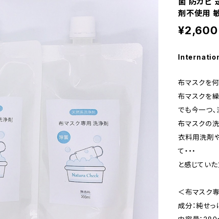
菌 防カビ
剤不使用 
¥2,600
Internatio
布マスクを何
布マスクを繰
でも今一つ、
布マスクの洗
衣料用洗剤
て・・・
と感じていた
＜布マスク
成分：純せっ