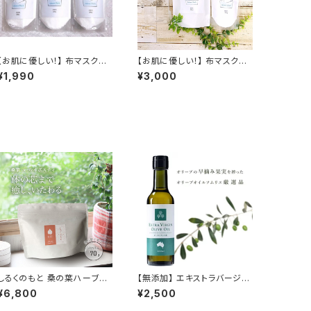
【お肌に優しい！】 布マスク専
【お肌に優しい！】 布マスク専
用漂白剤 200ml×3 マスク用
用洗浄セット マスク専用洗剤
¥1,990
¥3,000
漂白剤 布マスク専用洗浄剤
280ml+マスク専用漂白剤
酸素系漂白剤 マスク専用洗
+ボトルセット | 布マスク専用
剤 無香料 除菌 消臭 抗菌 送
洗剤 布マスク専用洗浄剤 酸
料無料 無香料 防腐剤無添加
素系漂白剤 マスク専用洗剤
合成界面活性剤不使用 敏感
無香料 除菌 消臭 抗菌 送料
肌 赤ちゃん
無料 無香料 防腐剤無添加 合
成界面活性剤不使用 敏感肌
赤ちゃん
しるくのもと 桑の葉ハーブテ
【無添加】 エキストラバージン
ィー 70g 3個セット｜ルイボ
オリーブオイル オーストラリア
¥6,800
¥2,500
ス ハイビスカス なつめ クコ
産 200ml 防腐剤無添加 天
の実 しょうが 桑の葉 ブレンド
然ポリフェノール オリーブ 合