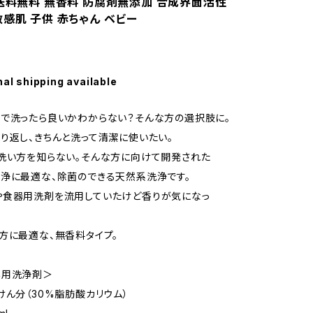
 送料無料 無香料 防腐剤無添加 合成界面活性
敏感肌 子供 赤ちゃん ベビー
nal shipping available
で洗ったら良いかわからない？そんな方の選択肢に。
り返し、きちんと洗って清潔に使いたい。
洗い方を知らない。そんな方に向けて開発された
浄に最適な、除菌のできる天然系洗浄です。
や食器用洗剤を流用していたけど香りが気になっ
方に最適な、無香料タイプ。
専用洗浄剤＞
けん分（30%脂肪酸カリウム）