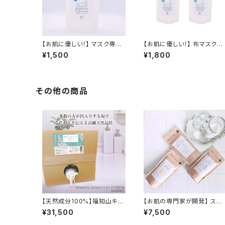
【お肌に優しい！】 マスク専用
【お肌に優しい！】 布マスク専
洗剤 詰替用 280ml 布マスク
用洗浄セット マスク専用洗剤
¥1,500
¥1,800
専用洗剤 布マスク専用洗浄
280ml×2(詰替用) 布マスク
剤 酸素系漂白剤 マスク専用
専用洗剤 布マスク専用洗浄
洗剤 無香料 除菌 消臭 抗菌
剤 酸素系漂白剤 マスク専用
送料無料 無香料 防腐剤無添
洗剤 無香料 除菌 消臭 抗菌
加 合成界面活性剤不使用 敏
送料無料 無香料 防腐剤無添
その他の商品
感肌 赤ちゃん 布マスク専用
加 合成界面活性剤不使用 敏
洗浄剤
感肌 赤ちゃん
【天然成分100%】福知山キキ
【お肌の専門家が開発】 スク
ョウ ハンドソープ 17L 詰替え
ラブ ３種セット(頭皮用/ボデ
¥31,500
¥7,500
用 業務用 本体 敏感肌 石け
用/かかと用) メンズ レディー
ん 弱アルカリ 肌に優しい 無
ス スクラブ剤 頭皮 体 身体 