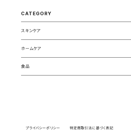
添加 液体 さっぱり 除菌 天然
カスリ 無着色 ボディスクラブ
大容量
かかと フットスクラブ 無添加
無香料 パウダー 天然由来 自
CATEGORY
然由来 敏感肌 乾燥肌 新生
重曹
スキンケア
ヘアケア
ホームケア
フェイシャルケア
食器用洗剤
食品
ハンド・ボディケア
洗濯用洗剤
オリーブオイル
実
掃除用洗剤
食品全般
葉のエキス
プライバシーポリシー
特定商取引法に基づく表記