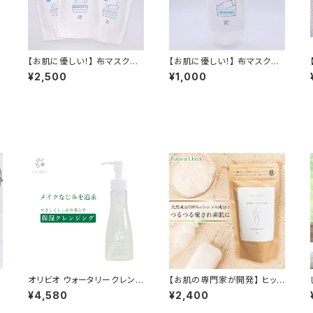
【お肌に優しい！】 布マスク専
【お肌に優しい！】 布マスク専
用洗浄セット マスク専用洗剤
用漂白剤 200ml マスク用 漂
¥2,500
¥1,000
280ml×3(詰替用) 布マスク
白剤 布マスク専用洗浄剤 酸
専用洗剤 布マスク専用洗浄
素系漂白剤 マスク専用洗剤
剤 酸素系漂白剤 マスク専用
無香料 除菌 消臭 抗菌 送料
洗剤 無香料 除菌 消臭 抗菌
無料 無香料 防腐剤無添加 合
送料無料 無香料 防腐剤無添
成界面活性剤不使用 敏感肌
加 合成界面活性剤不使用 敏
赤ちゃん
感肌 赤ちゃん
オリビオ ウォータリークレン
【お肌の専門家が開発】 ヒップ
ィ
ジング クレンジング メイク落
用スクラブ 200g デリケート
¥4,580
¥2,400
とし 無香料 鉱物油不使用 石
ゾーン レディース スクラブ剤
ア
油系界面活性剤不使用 パラ
体 身体 アカスリ 無着色 防腐